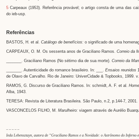
5
Carpeaux (1953). Referência provável; o artigo consta de uma das cai
do ieb-usp.
Referências
BASTOS, H. et al.
Catálogo de benefícios:
o significado de uma homenage
CARPEAUX, O. M. Os sessenta anos de Graciliano Ramos.
Correio da 
_______. Graciliano Ramos (No sétimo dia de sua morte).
Correio da Ma
_______. Autenticidade do romance brasileiro. In: ___.
Ensaios reunidos
1
de Olavo de Carvalho. Rio de Janeiro: UniverCidade & Topbooks, 1999. v.
RAMOS, G. Discurso de Graciliano Ramos. In: schmidt, A. F. et al.
Homen
Alba, 1943.
TERESA: Revista de Literatura Brasileira. São Paulo, n.2, p.144-7, 2001.
VASCONCELOS FILHO, M.
Marulheiro:
viagem através de Aurélio Buarqu
– – – – –
Ieda Lebensztayn, autora de “Graciliano Ramos e a Novidade: o Astrônomo do Inferno e