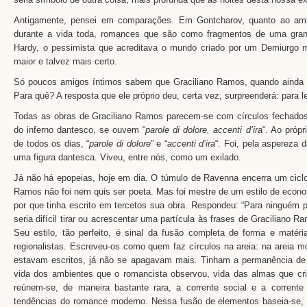
Antigamente, pensei em comparações. Em Gontcharov, quanto ao amb
durante a vida toda, romances que são como fragmentos de uma gra
Hardy, o pessimista que acreditava o mundo criado por um Demiurgo 
maior e talvez mais certo.
Só poucos amigos íntimos sabem que Graciliano Ramos, quando ainda e
Para quê? A resposta que ele próprio deu, certa vez, surpreenderá: para l
Todas as obras de Graciliano Ramos parecem-se com círculos fechad
do inferno dantesco, se ouvem “
parole di dolore, accenti d’ira
“. Ao próp
de todos os dias, “
parole di dolore
” e “
accenti d’ira
“. Foi, pela aspereza d
uma figura dantesca. Viveu, entre nós, como um exilado.
Já não há epopeias, hoje em dia. O túmulo de Ravenna encerra um ciclo
Ramos não foi nem quis ser poeta. Mas foi mestre de um estilo de econo
por que tinha escrito em tercetos sua obra. Respondeu: “Para ninguém 
seria difícil tirar ou acrescentar uma partícula às frases de Graciliano R
Seu estilo, tão perfeito, é sinal da fusão completa de forma e maté
regionalistas. Escreveu-os como quem faz círculos na areia: na areia 
estavam escritos, já não se apagavam mais. Tinham a permanência de 
vida dos ambientes que o romancista observou, vida das almas que c
reúnem-se, de maneira bastante rara, a corrente social e a corrente 
tendências do romance moderno. Nessa fusão de elementos baseia-se, e