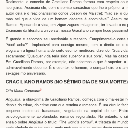
Realmente, o conceito de Graciliano Ramos formou com respeito ao
lisonjeiros. Assinaria ele, com o sorriso sarcástico que lhe é próprio, 
autor dela é o reacionaríssimo conde Joseph de Maistre): “Não sei o q
mas sei que a vida de um homem decente é abominável”. Assim ta
Ramos. Apesar de a vida, em zigue-zagues milagrosos, ter levado o ex-p
Dicionário da literatura universal, nosso Graciliano sempre ficou pessimis
É grande e saboroso seu anedotário a respeito. Cumprimentei-o certa
“Você acha?”. Implacável para consigo mesmo, tem o direito de o 
elogiaram a figura humana de certo escritor medíocre, dizendo: “Sua vida 
secamente: “Qualquer vida teria sido superior à sua obra”. Mas há caso
Em Graciliano Ramos, por exemplo, não sabemos o que é superior: a 
admiravelmente decente. É o escritor, o homem, o companheiro e o a
sexagésimo aniversário.
GRACILIANO RAMOS (NO SÉTIMO DIA DE SUA MORTE)
5
Otto Maria Carpeaux
Angústia
, a obra-prima de Graciliano Ramos, começa com o mal-estar h
depois do crime, do crime com que termina o romance. É um círculo fec
pequeno intelectual fracassado, vegetando na capital de um Est
psicologicamente aprofundado, romance regionalista. No entanto, o c
ensaio sobre
Angústia
o título: “The world’s sorrow”, A tristeza do mun
seria símbolo de outra coisa, mais profunda que as noites desta nossa ex