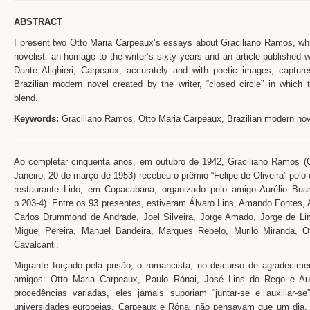
ABSTRACT
I present two Otto Maria Carpeaux’s essays about Graciliano Ramos, whic
novelist: an homage to the writer’s sixty years and an article published 
Dante Alighieri, Carpeaux, accurately and with poetic images, capture
Brazilian modern novel created by the writer, “closed circle” in which t
blend.
Keywords:
Graciliano Ramos, Otto Maria Carpeaux, Brazilian modern novel
Ao completar cinquenta anos, em outubro de 1942, Graciliano Ramos (
Janeiro, 20 de março de 1953) recebeu o prêmio “Felipe de Oliveira” pelo
restaurante Lido, em Copacabana, organizado pelo amigo Aurélio Bua
p.203-4). Entre os 93 presentes, estiveram Álvaro Lins, Amando Fontes, 
Carlos Drummond de Andrade, Joel Silveira, Jorge Amado, Jorge de Li
Miguel Pereira, Manuel Bandeira, Marques Rebelo, Murilo Miranda, 
Cavalcanti.
Migrante forçado pela prisão, o romancista, no discurso de agradecimen
amigos: Otto Maria Carpeaux, Paulo Rónai, José Lins do Rego e Aur
procedências variadas, eles jamais suporiam “juntar-se e auxiliar-
universidades europeias, Carpeaux e Rónai não pensavam que um dia, e