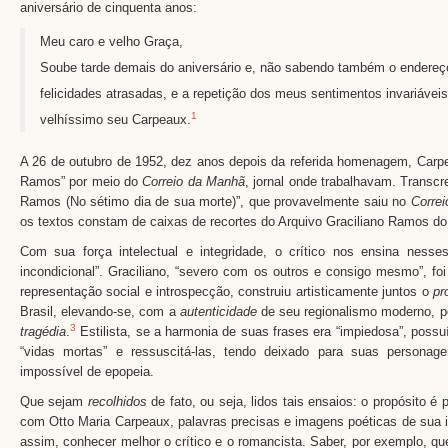
aniversário de cinquenta anos:
Meu caro e velho Graça,
Soube tarde demais do aniversário e, não sabendo também o endereço, 
felicidades atrasadas, e a repetição dos meus sentimentos invariávei
1
velhíssimo seu Carpeaux.
A 26 de outubro de 1952, dez anos depois da referida homenagem, Carp
Ramos” por meio do
Correio da Manhã
, jornal onde trabalhavam. Transcr
Ramos (No sétimo dia de sua morte)”, que provavelmente saiu no
Corre
os textos constam de caixas de recortes do Arquivo Graciliano Ramos do I
Com sua força intelectual e integridade, o crítico nos ensina ness
incondicional”. Graciliano, “severo com os outros e consigo mesmo”, foi
representação social e introspecção, construiu artisticamente juntos o
pr
Brasil, elevando-se, com a
autenticidade
de seu regionalismo moderno, 
3
tragédia
.
Estilista, se a harmonia de suas frases era “impiedosa”, possu
“vidas mortas” e ressuscitá-las, tendo deixado para suas person
impossível de epopeia.
Que sejam
recolhidos
de fato, ou seja, lidos tais ensaios: o propósito é p
com Otto Maria Carpeaux, palavras precisas e imagens poéticas de sua i
assim, conhecer melhor o crítico e o romancista. Saber, por exemplo, qu