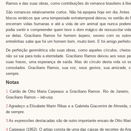
Ramos e das suas obras, como contribuições do romance brasileiro à liter
São romances relativamente curtos. Não há epopeia hoje em dia. Ante
blocos erráticos que uma tempestade extratemporal deixou no sertão do 
encerram vidas humanas e até a vida de um animal que nunca podere
podia sentir e compreender quem teve o dom mágico de ressuscitar vida
se delas. Graciliano Ramos foi homem áspero, severo com os out
entrelinhas sabe que foi um homem bom, muito bom. E foi amigo perfeito
De perfeição geométrica são suas obras, como aqueles círculos, cheios
não se sai para toda a eternidade. Graciliano Ramos deixou aos seus p
suas frases, uma esperança de saída. Mas do círculo desta vida só se 
consolados. Graciliano Ramos, sua voz, seus gestos, sua amizade, 
sempre.
Notas
1
Cartão de Otto Maria Carpeaux a Graciliano Ramos. Rio de Janeiro, 
Graciliano Ramos – ieb-usp.
2
Agradeço a Elisabete Marin Ribas e a Gabriela Giacomini de Almeida, d
de sempre.
3
As expressões destacadas são de outro importante ensaio de Otto Mari
4
Carpeaux (1952). O artigo consta de uma das caixas de recortes do Arq