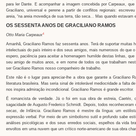
para ler Dante. E acompanhar a imagem concebida por Carpeaux, que e
Graciliano, universal e perene a partir de conflitos regionais: escre
areia, “na areia movediça de sua terra, tão seca… Mas quando estavam e
OS SESSENTA ANOS DE GRACILIANO RAMOS
4
Otto Maria Carpeaux
Amanhã, Graciliano Ramos faz sessenta anos. Terá de suportar muitas 
intelectuais do país inteiro e dos seus amigos, mais numerosos do que o
espero, paciência para aceitar a homenagem humilde destas linhas, qu
seu amigo de muitos anos, e em nome de todos os que trabalham nesta 
ser Graciliano Ramos nosso companheiro de trabalho.
Este não é o lugar para apreciar-lhe a obra que garante a Graciliano 
literatura brasileira. Mas seria sinal de intolerável mediocridade a falt
nos inspira admiração incondicional. Graciliano Ramos é grande escritor.
É romancista de verdade. Já o foi em sua obra de estreia,
Caetés
, 
sagacidade de Augusto Frederico Schmidt. Depois, todos reconheceram 
secas
, de
Infância
. Graciliano Ramos é mestre da língua: um estilist
expressão verbal. Por meio de um simbolismo sutil e profundo sabe esti
análises psicológicas e dos seus enredos sociais, espelhos da vida br
envoltos em uma nuvem que um crítico norte-americano de sua obra cham