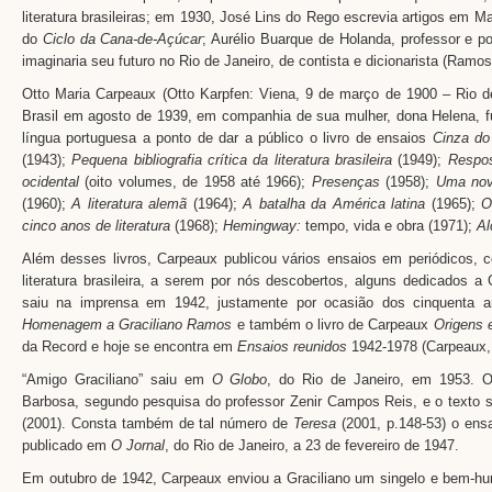
literatura brasileiras; em 1930, José Lins do Rego escrevia artigos em 
do
Ciclo da Cana-de-Açúcar
; Aurélio Buarque de Holanda, professor e
imaginaria seu futuro no Rio de Janeiro, de contista e dicionarista (Ramo
Otto Maria Carpeaux (Otto Karpfen: Viena, 9 de março de 1900 – Rio de
Brasil em agosto de 1939, em companhia de sua mulher, dona Helena, 
língua portuguesa a ponto de dar a público o livro de ensaios
Cinza do
(1943);
Pequena bibliografia crítica da literatura brasileira
(1949);
Respos
ocidental
(oito volumes, de 1958 até 1966);
Presenças
(1958);
Uma nov
(1960);
A literatura alemã
(1964);
A batalha da América latina
(1965);
O
cinco anos de literatura
(1968);
Hemingway:
tempo, vida e obra (1971);
Al
Além desses livros, Carpeaux publicou vários ensaios em periódicos, c
literatura brasileira, a serem por nós descobertos, alguns dedicados a
saiu na imprensa em 1942, justamente por ocasião dos cinquenta an
Homenagem a Graciliano Ramos
e também o livro de Carpeaux
Origens e
da Record e hoje se encontra em
Ensaios reunidos
1942-1978 (Carpeaux, 1
“Amigo Graciliano” saiu em
O Globo
, do Rio de Janeiro, em 1953. 
Barbosa, segundo pesquisa do professor Zenir Campos Reis, e o texto 
(2001). Consta também de tal número de
Teresa
(2001, p.148-53) o ensa
publicado em
O Jornal
, do Rio de Janeiro, a 23 de fevereiro de 1947.
Em outubro de 1942, Carpeaux enviou a Graciliano um singelo e bem-h