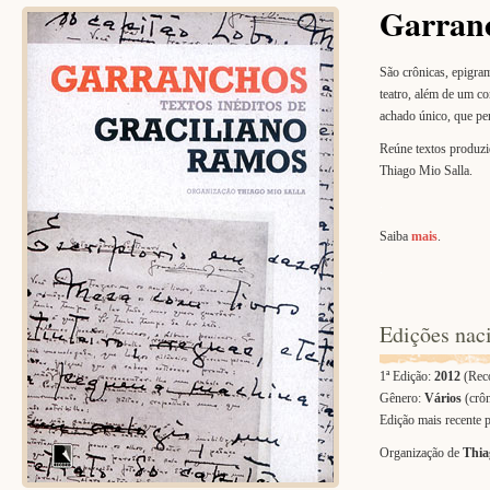
Garranc
São crônicas, epigrama
teatro, além de um co
achado único, que pe
Reúne textos produzid
Thiago Mio Salla.
.
Saiba
mais
.
.
Edições nac
1ª Edição:
2012
(Rec
Gênero:
Vários
(crôn
Edição mais recente 
Organização de
Thia