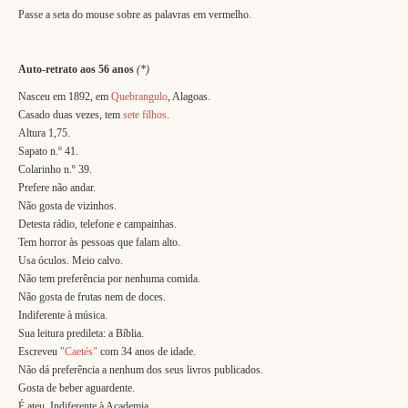
Passe a seta do mouse sobre as palavras em vermelho.
Auto-retrato aos 56 anos
(*)
Nasceu em 1892, em
Quebrangulo
, Alagoas.
Casado duas vezes, tem
sete filhos
.
Altura 1,75.
Sapato n.º 41.
Colarinho n.º 39.
Prefere não andar.
Não gosta de vizinhos.
Detesta rádio, telefone e campainhas.
Tem horror às pessoas que falam alto.
Usa óculos. Meio calvo.
Não tem preferência por nenhuma comida.
Não gosta de frutas nem de doces.
Indiferente à música.
Sua leitura predileta: a Bíblia.
Escreveu
"Caetés"
com 34 anos de idade.
Não dá preferência a nenhum dos seus livros publicados.
Gosta de beber aguardente.
É ateu. Indiferente à Academia.