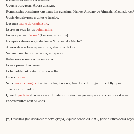
Odeia a burguesia. Adora crianças.
Romancistas brasileiros que mais lhe agradam: Manoel Antônio de Almeida, Machado de A
Gosta de palavrões escritos e falados.
Deseja a
morte do capitalismo
.
Escreveu seus livros
pela manhã
.
Fuma cigarros
"Selma"
(três maços por dia).
É inspetor de ensino, trabalha no “Correio do Manhã”.
Apesar de o acharem pessimista, discorda de tudo.
Só tem cinco ternos de roupa, estragados.
Refaz seus romances várias vezes.
Esteve preso duas vezes.
É-lhe indiferente estar preso ou solto.
Escreve
à mão
.
Seus
maiores amigos
: Capitão Lobo, Cubano, José Lins do Rego e José Olympio.
Tem poucas dívidas.
Quando
prefeito
de uma cidade do interior, soltava os presos para construírem estradas.
Espera morrer com 57 anos.
.
(*)
Optamos por obedecer à nova grafia, vigente desde jan.2012, para o título desta seção,
.