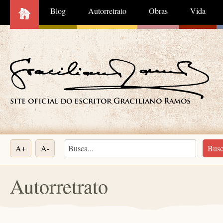
Blog
Autorretrato
Obras
Vida
A+
A-
Autorretrato