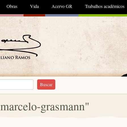
Obras
Vida
Acervo GR
Trabalhos acadêmicos
"marcelo-grasmann"