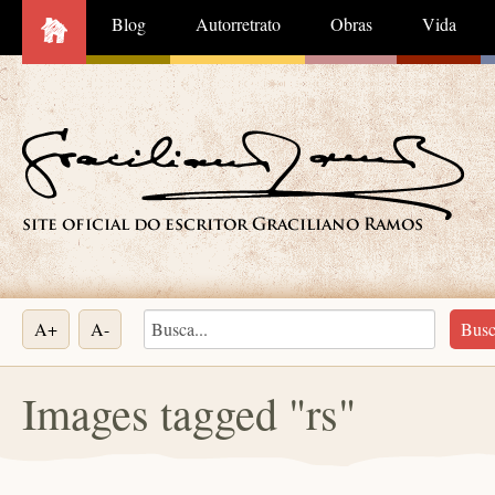
Blog
Autorretrato
Obras
Vida
A+
A-
Images tagged "rs"