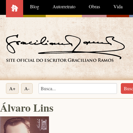
Blog
Autorretrato
Obras
Vida
A+
A-
Álvaro Lins