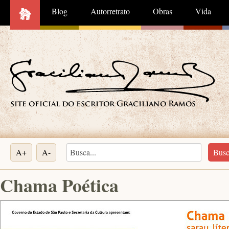
Blog
Autorretrato
Obras
Vida
A+
A-
Chama Poética