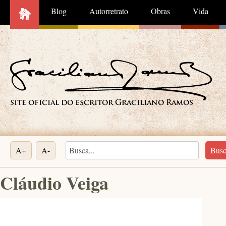
Blog
Autorretrato
Obras
Vida
A+
A-
Cláudio Veiga